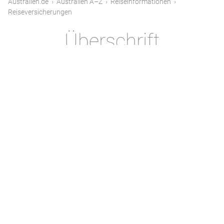
Australien.de
›
Australien A–Z
›
Reiseinformationen
›
Reiseversicherungen
Überschrift
Lorem ipsum dolor sit amet, consectetuer
adipiscing elit. Aenean commodo ligula eget
dolor. Aenean massa. Cum sociis natoque
penatibus et magnis dis parturient montes,
nascetur ridiculus mus. Donec quam felis,
ultricies nec, pellentesque eu, pretium quis,
sem. Nulla consequat massa quis enim. Donec
pede justo, fringilla vel, aliquet nec, vulputate
eget, arcu. In enim justo, rhoncus ut, imperdiet
a, venenatis vitae, justo. Nullam dictum felis