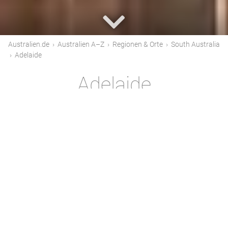
Australien.de
›
Australien A–Z
›
Regionen & Orte
›
South Australia
›
Adelaide
Adelaide
Adelaide, die Hauptstadt von Südaustralien, ist
eine charmante Stadt, die für ihre kulturellen
Veranstaltungen, prächtigen Parkanlagen,
historischen Gebäude und ihre Nähe zu
renommierten Weinanbaugebieten bekannt
ist. Die Stadt wird häufig als „Festival City“
bezeichnet, da hier das ganze Jahr über