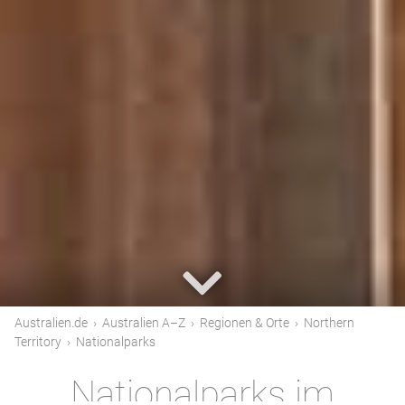
Australien.de
›
Australien A–Z
›
Regionen & Orte
›
Northern
Territory
›
Nationalparks
Nationalparks im