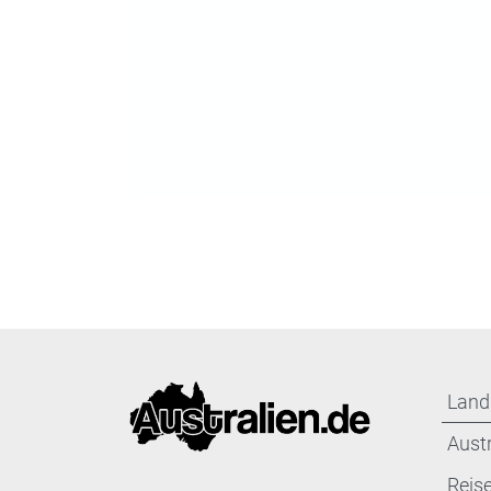
Land
Aust
Reis