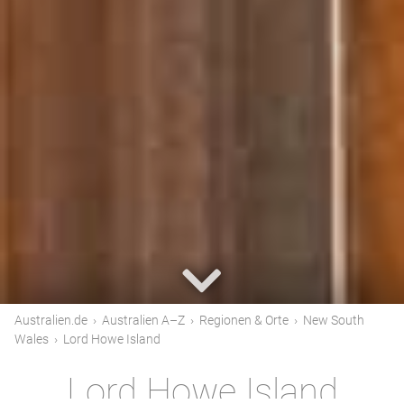
Australien.de
›
Australien A–Z
›
Regionen & Orte
›
New South
Wales
›
Lord Howe Island
Lord Howe Island