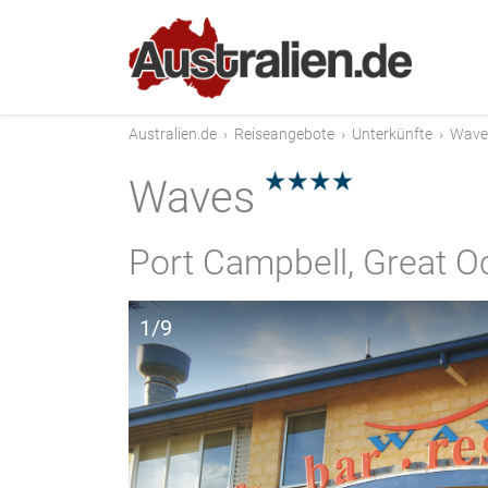
Australien.de
›
Reiseangebote
›
Unterkünfte
›
Wave
Waves
4.0
Port Campbell, Great 
1/9