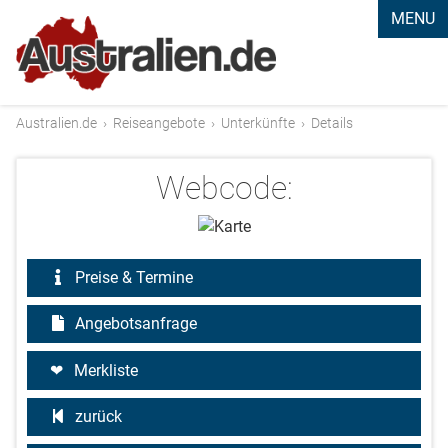
MENU
Australien.de
›
Reiseangebote
›
Unterkünfte
›
Details
Webcode:
Preise & Termine
Angebotsanfrage
Merkliste
zurück