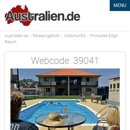
MENU
Australien.de
›
Reiseangebote
›
Unterkünfte
›
Pinnacles Edge
Resort
Webcode:
39041