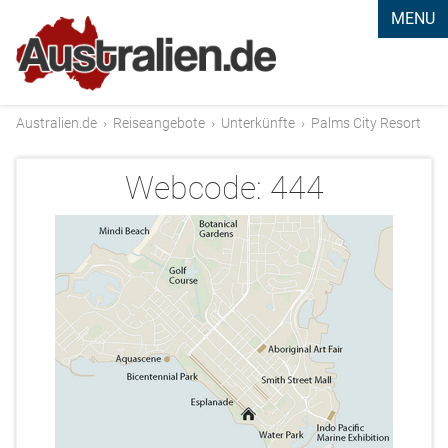
MENU
Australien.de
›
Reiseangebote
›
Unterkünfte
›
Palms City Resort
Webcode:
444