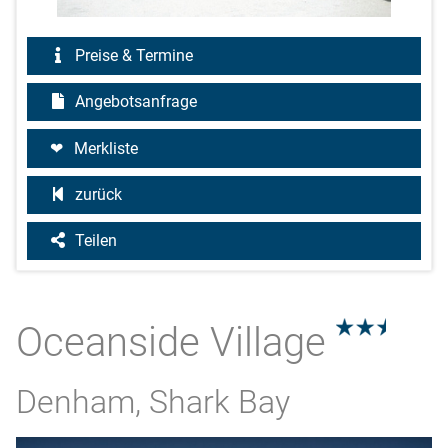
Preise & Termine
Angebotsanfrage
Merkliste
zurück
Teilen
Oceanside Village
2.5
Denham, Shark Bay