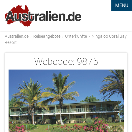
MENU
Australien.de
›
Reiseangebote
›
Unterkünfte
›
Ningaloo Coral Bay
Resort
Webcode:
9875