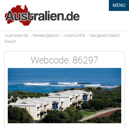
MENU
Australien.de
›
Reiseangebote
›
Unterkünfte
›
Margarets Beach
Resort
Webcode:
86297