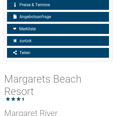
Preise & Termine
Angebotsanfrage
Merkliste
zurück
Teilen
Margarets Beach
Resort
3.5
Margaret River