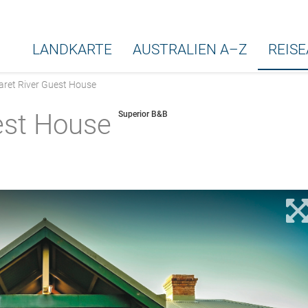
LANDKARTE
AUSTRALIEN A–Z
REIS
ret River Guest House
est House
Superior B&B