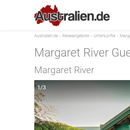
Australien.de
›
Reiseangebote
›
Unterkünfte
›
Marga
Margaret River Gu
Margaret River
1/3