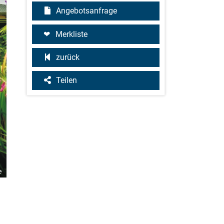
Angebotsanfrage
Merkliste
zurück
Teilen
e
©Echoe Images