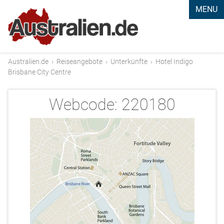
MENU
Australien.de
›
Reiseangebote
›
Unterkünfte
›
Hotel Indigo
Brisbane City Centre
Webcode:
220180