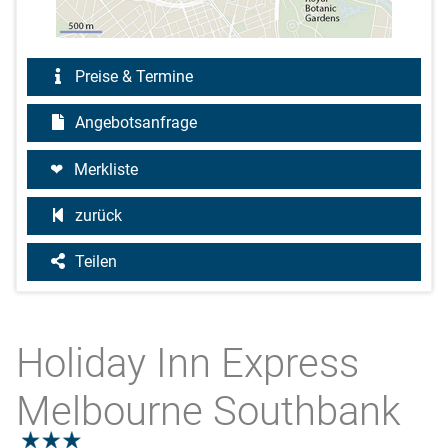
Preise & Termine
Angebotsanfrage
Merkliste
zurück
Teilen
Holiday Inn Express
Melbourne Southbank
3.0