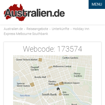
MENU
Australien.de
›
Reiseangebote
›
Unterkünfte
›
Holiday Inn
Express Melbourne Southbank
Webcode:
173574