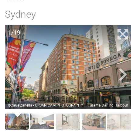
Sydney
1/19
©Caue Zanella - URBAN CAM PHOTOGRAPHY
Furama Darling Harbour