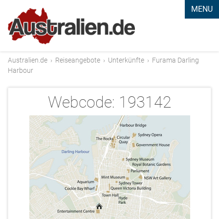
MENU
Australien.de
›
Reiseangebote
›
Unterkünfte
›
Furama Darling
Harbour
Webcode:
193142