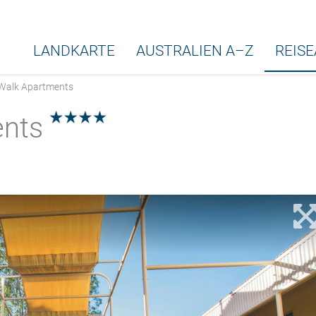
LANDKARTE
AUSTRALIEN A–Z
REIS
Walk Apartments
nts
4.0