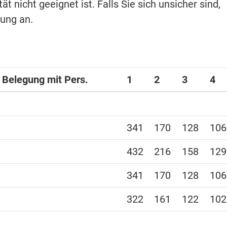
t nicht geeignet ist. Falls Sie sich unsicher sind,
hung an.
i Belegung mit Pers.
1
2
3
4
341
170
128
106
432
216
158
129
341
170
128
106
322
161
122
102