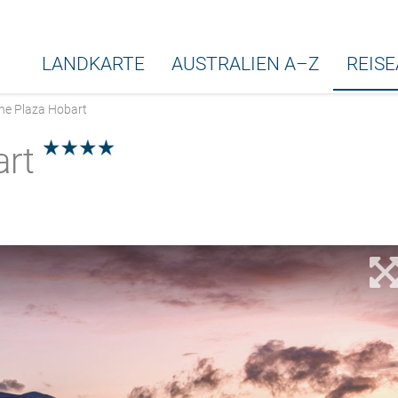
LANDKARTE
AUSTRALIEN A–Z
REIS
e Plaza Hobart
art
4.0