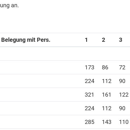
hung an.
i Belegung mit Pers.
1
2
3
173
86
72
224
112
90
321
161
122
224
112
90
285
143
110