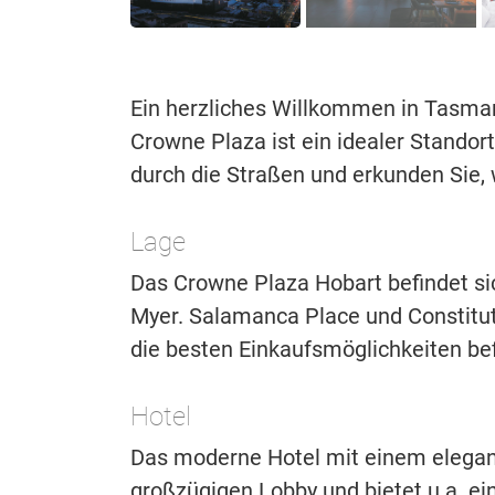
Ein herzliches Willkommen in Tasma
Crowne Plaza ist ein idealer Standor
durch die Straßen und erkunden Sie, 
Lage
Das Crowne Plaza Hobart befindet sic
Myer. Salamanca Place und Constitut
die besten Einkaufsmöglichkeiten bef
Hotel
Das moderne Hotel mit einem elegan
großzügigen Lobby und bietet u.a. e