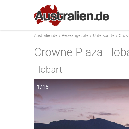
Australien.de
›
Reiseangebote
›
Unterkünfte
›
Crown
Crowne Plaza Hob
Hobart
1/18