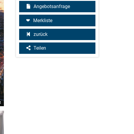
Angebotsanfrage
Merkliste
zurück
Teilen
t
©Loic Le Guilly