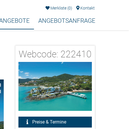
Merkliste
(
0
)
Kontakt
EANGEBOTE
ANGEBOTSANFRAGE
Webcode:
222410
2/18
Preise & Termine