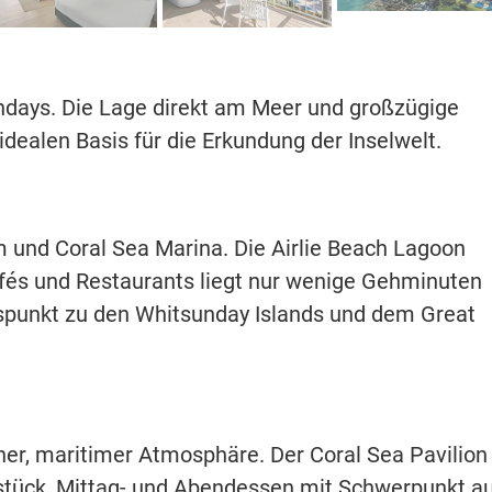
sundays. Die Lage direkt am Meer und großzügige
ealen Basis für die Erkundung der Inselwelt.
m und Coral Sea Marina. Die Airlie Beach Lagoon
fés und Restaurants liegt nur wenige Gehminuten
ngspunkt zu den Whitsunday Islands und dem Great
ner, maritimer Atmosphäre. Der Coral Sea Pavilion
ühstück, Mittag- und Abendessen mit Schwerpunkt a