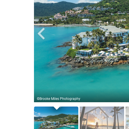
 Marina Resort
©Brooke Miles Photography