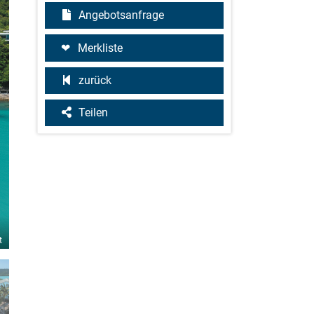
Angebotsanfrage
Merkliste
zurück
Teilen
t