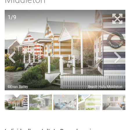
1/9
©Evan Bailey
Beach Huts Middleton