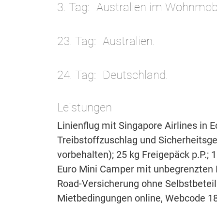
3. Tag
Australien im Wohnmobi
23. Tag
Australien.
24. Tag
Deutschland.
Leistungen
Linienflug mit Singapore Airlines in 
Treibstoffzuschlag und Sicherheitsg
vorbehalten); 25 kg Freigepäck p.P.;
Euro Mini Camper mit unbegrenzten F
Road-Versicherung ohne Selbstbeteil
Mietbedingungen online, Webcode 18