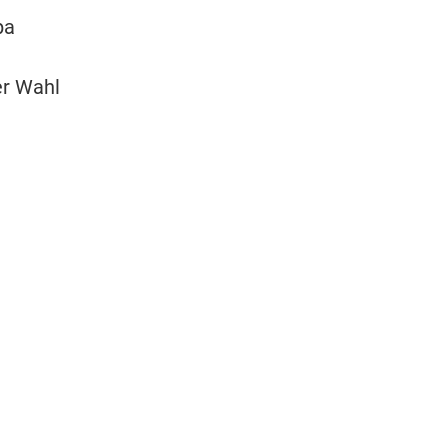
pa
er Wahl