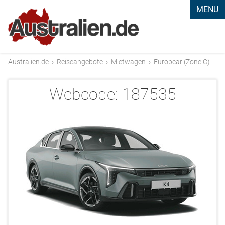
MENU
Australien.de
›
Reiseangebote
›
Mietwagen
›
Europcar (Zone C)
Webcode:
187535