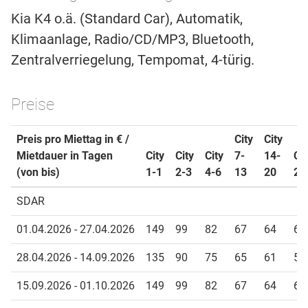
Kia K4 o.ä. (Standard Car), Automatik,
Klimaanlage, Radio/CD/MP3, Bluetooth,
Zentralverriegelung, Tempomat, 4-türig.
Preise
Preis pro Miettag in € /
City
City
Mietdauer in Tagen
City
City
City
7-
14-
Cit
(von bis)
1-1
2-3
4-6
13
20
21
SDAR
01.04.2026 - 27.04.2026
149
99
82
67
64
60
28.04.2026 - 14.09.2026
135
90
75
65
61
58
15.09.2026 - 01.10.2026
149
99
82
67
64
60