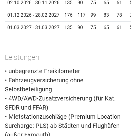
02.10.2026 - 30.11.2026
135
90
75
65
61
58
01.12.2026 - 28.02.2027
176
117
99
83
78
75
01.03.2027 - 31.03.2027
135
90
75
65
61
58
Leistungen
• unbegrenzte Freikilometer
• Fahrzeugversicherung ohne
Selbstbeteiligung
• 4WD/AWD-Zusatzversicherung (für Kat.
SFDR und FFAR)
• Mietstationzuschläge (Premium Location
Surcharge: PLS) ab Städten und Flughäfen
(außer Exmouth)