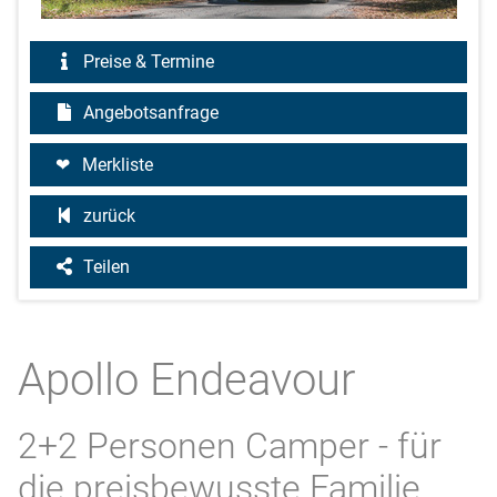
Preise & Termine
Angebotsanfrage
Merkliste
zurück
Teilen
Apollo Endeavour
2+2 Personen Camper - für
die preisbewusste Familie