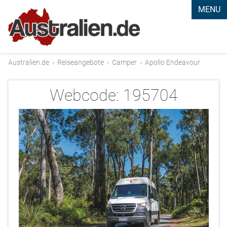
MENU
Australien.de
›
Reiseangebote
›
Camper
›
Apollo Endeavour
Webcode:
195704