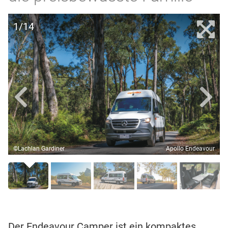
1/14
©Lachlan Gardiner
Apollo Endeavour
Der Endeavour Camper ist ein kompaktes