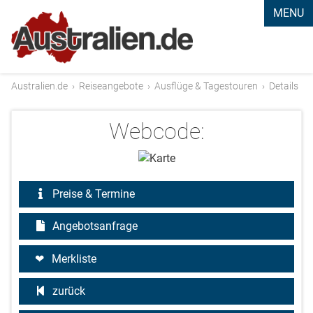
MENU
Australien.de
›
Reiseangebote
›
Ausflüge & Tagestouren
›
Details
Webcode:
Preise & Termine
Angebotsanfrage
Merkliste
zurück