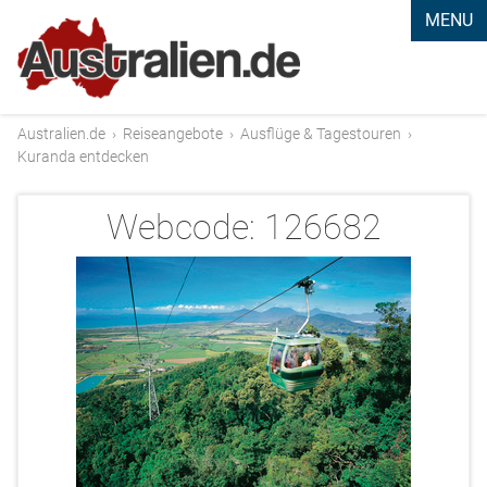
MENU
Australien.de
›
Reiseangebote
›
Ausflüge & Tagestouren
›
Kuranda entdecken
Webcode:
126682