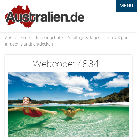
MENU
Australien.de
›
Reiseangebote
›
Ausflüge & Tagestouren
›
K'gari
(Fraser Island) entdecken
Webcode:
48341