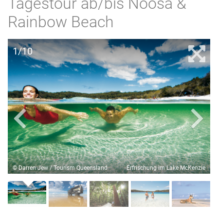
Tagestour ab/bis Noosa &
Rainbow Beach
1/10
© Darren Jew / Tourism Queensland
Erfrischung im Lake McKenzie