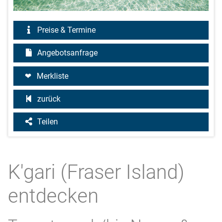
Preise & Termine
Angebotsanfrage
Merkliste
zurück
Teilen
K'gari (Fraser Island)
entdecken