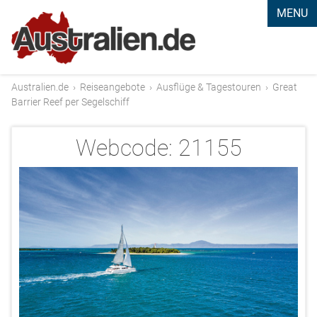
MENU
Australien.de
›
Reiseangebote
›
Ausflüge & Tagestouren
›
Great
Barrier Reef per Segelschiff
Webcode:
21155