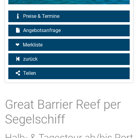
Preise & Termine
Angebotsanfrage
Merkliste
zurück
Teilen
Great Barrier Reef per
Segelschiff
Halb- & Tagestour ab/bis Port