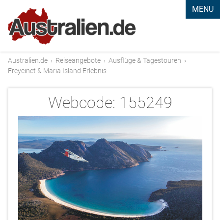
MENU
Australien.de
›
Reiseangebote
›
Ausflüge & Tagestouren
›
Freycinet & Maria Island Erlebnis
Webcode:
155249