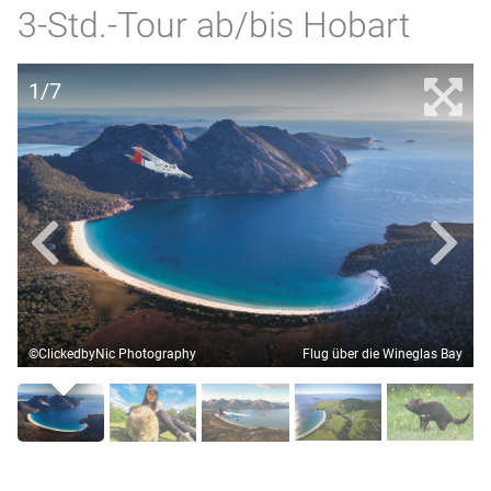
3-Std.-Tour ab/bis Hobart
1/7
©ClickedbyNic Photography
Flug über die Wineglas Bay