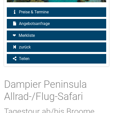
Preise & Termine
Angebotsanfrage
Merkliste
zurück
Teilen
Dampier Peninsula
Allrad-/Flug-Safari
Tagestour ab/bis Broome