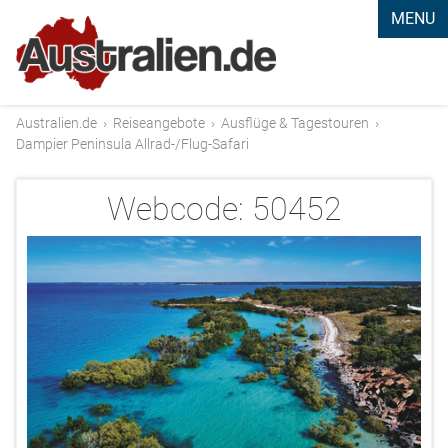
MENU
Australien.de
›
Reiseangebote
›
Ausflüge & Tagestouren
›
Dampier Peninsula Allrad-/Flug-Safari
Webcode:
50452