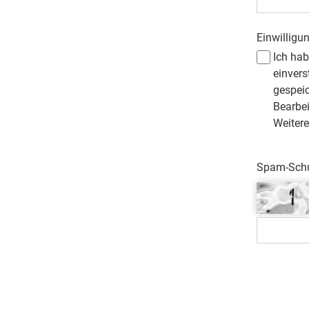
Einwilligu
Ich ha
einvers
gespei
Bearbe
Weitere
Spam-Schut