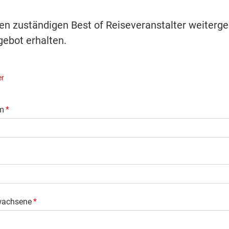
ren zuständigen Best of Reiseveranstalter weiterge
ebot erhalten.
er
m
*
wachsene
*