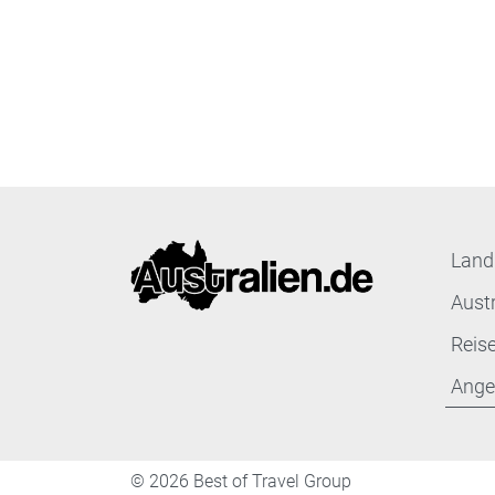
Land
Aust
Reis
Ange
©
2026 Best of Travel Group