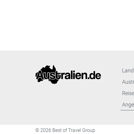
Land
Aust
Reis
Ange
©
2026 Best of Travel Group