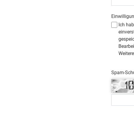
Einwilligu
Ich ha
einvers
gespei
Bearbe
Weitere
Spam-Schut