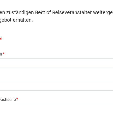
ren zuständigen Best of Reiseveranstalter weiterge
ebot erhalten.
er
m
*
wachsene
*