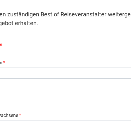
ren zuständigen Best of Reiseveranstalter weiterge
ebot erhalten.
er
m
*
wachsene
*