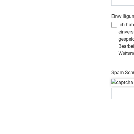
Einwilligu
Ich ha
einvers
gespei
Bearbe
Weitere
Spam-Schut