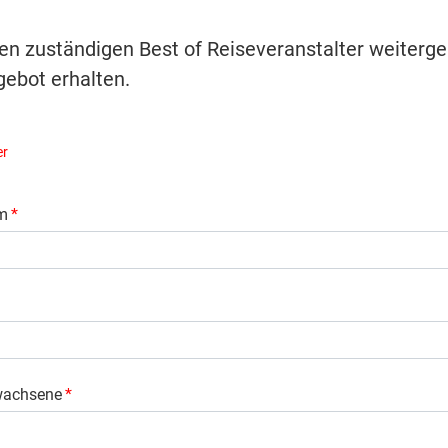
ren zuständigen Best of Reiseveranstalter weiterge
ebot erhalten.
er
m
*
wachsene
*