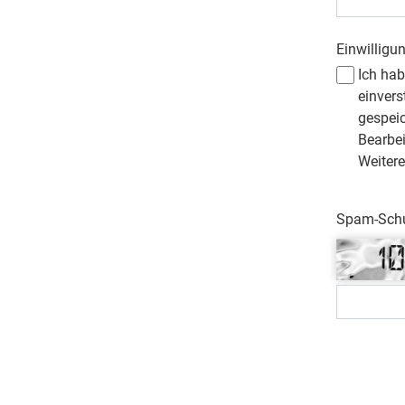
Einwilligu
Ich ha
einvers
gespei
Bearbe
Weitere
Spam-Schut