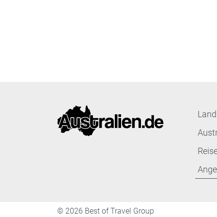
Land
Aust
Reis
Ange
©
2026 Best of Travel Group